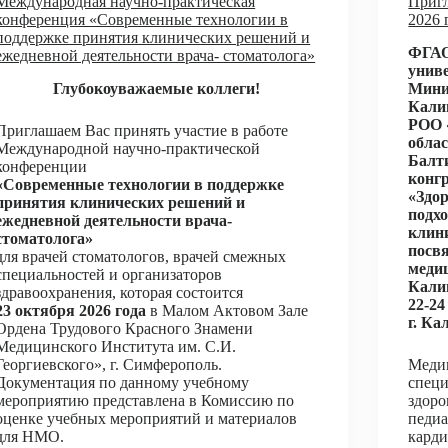
Международная научно-практическая
Пригл
конференция «Современные технологии в
2026 
поддержке принятия клинических решений и
ФГАО
ежедневной деятельности врача- стоматолога»
униве
Глубокоуважаемые коллеги!
Мини
Кали
РОО 
Приглашаем Вас принять участие в работе
обла
Международной научно-практической
Балт
конференции
конгр
«Современные технологии в поддержке
«Здо
принятия клинических решений и
подх
ежедневной деятельности врача-
клин
стоматолога»
посв
для врачей стоматологов, врачей смежных
меди
специальностей и организаторов
Кали
здравоохранения, которая состоится
22-24
23 октября 2026 года
в Малом Актовом Зале
г. Ка
Ордена Трудового Красного Знамени
Медицинского Института им. С.И.
Георгиевского», г. Симферополь.
Медиц
Документация по данному учебному
спец
мероприятию представлена в Комиссию по
здоро
оценке учебных мероприятий и материалов
педиа
для НМО.
карди