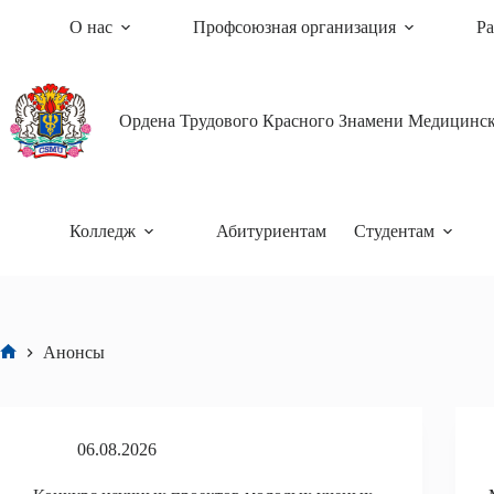
Перейти
О нас
Профсоюзная организация
Ра
к
сути
Ордена Трудового Красного Знамени Медицински
Колледж
Абитуриентам
Студентам
Анонсы
Главная
06.08.2026