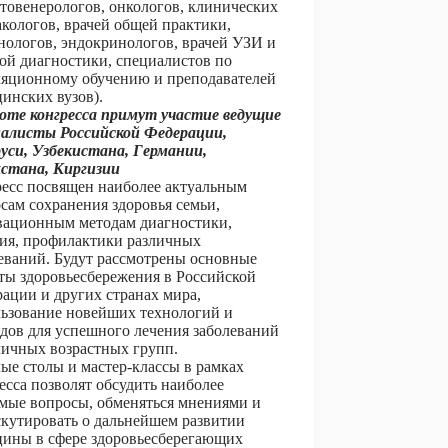
товенерологов, онкологов, клинических
кологов, врачей общей практики,
ологов, эндокринологов, врачей УЗИ и
ой диагностики, специалистов по
яционному обучению и преподавателей
инских вузов).
оте конгресса примут участие ведущие
иалисты
Российской Федерации,
уси, Узбекистана,
Германии,
хстана, Киргизии
есс посвящен наиболее актуальным
сам сохранения здоровья семьи,
вационным методам диагностики,
ия, профилактики различных
еваний. Будут рассмотрены основные
ты здоровьесбережения в Российской
ации и других странах мира,
ьзование новейших технологий и
дов для успешного лечения заболеваний
личных возрастных групп.
ые столы и мастер-классы в рамках
есса позволят обсудить наиболее
мые вопросы, обменяться мнениями и
кутировать о дальнейшем развитии
ины в сфере здоровьесберегающих