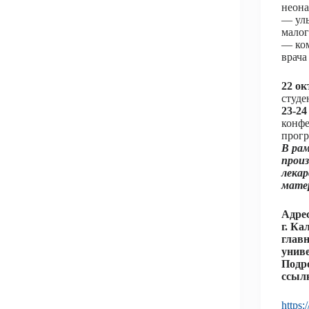
неона
— уль
малог
— ко
врача
22 ок
студе
23-24
конфе
прог
В рам
прои
лека
мате
Адре
г. Ка
глав
униве
Подр
ссыл
https: