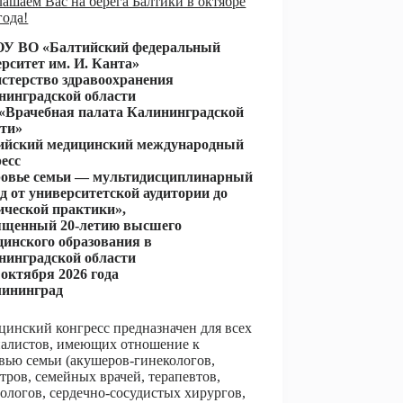
ашаем Вас на берега Балтики в октябре
года!
У ВО «Балтийский федеральный
рситет им. И. Канта»
стерство здравоохранения
нинградской области
«Врачебная палата Калининградской
сти»
ийский медицинский международный
есс
ровье семьи — мультидисциплинарный
од
от университетской аудитории до
ической практики»,
ященный 20-летию высшего
цинского образования
в
нинградской области
 октября 2026 года
лининград
инский конгресс предназначен для всех
иалистов, имеющих отношение к
вью семьи (акушеров-гинекологов,
тров, семейных врачей, терапевтов,
ологов, сердечно-сосудистых хирургов,