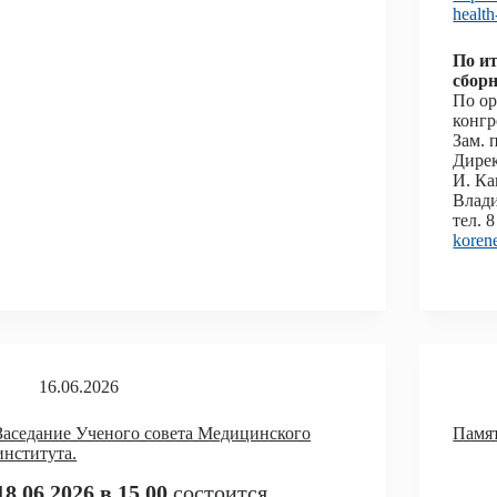
health
По ит
сборн
По ор
конгр
Зам. 
Дире
И. Ка
Влад
тел. 8
koren
16.06.2026
Заседание Ученого совета Медицинского
Памят
института.
18.06.2026 в 15.00
состоится