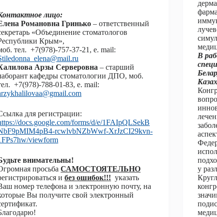
дерма
фарма
Контактное лицо:
иммун
Елена Романовна Гринько
– ответственный
лучев
секретарь «Объединение стоматологов
симул
Республики Крым»,
медиц
моб. тел. +7(978)-757-37-21, e. mail:
В раб
Stiledonna_elena@mail.ru
спец
Халилова Арзы Серверовна
– старший
Белар
лаборант кафедры стоматологии ДПО, моб.
Каза
тел. +7(978)-788-01-83, e. mail:
Конгр
arzykhalilovaa@gmail.com
вопро
инно
Ссылка для регистрации:
лечен
https://docs.google.com/forms/d/e/1FAIpQLSekB
забол
NbF9pMIM4pB4-rcwlvbNZbWwf-XrJzCI29kvn-
аспек
1FPs7hw/viewform
Федер
испол
Будьте внимательны!
подхо
Огромная просьба
САМОСТОЯТЕЛЬНО
у раз
регистрироваться и
без ошибок!!!
указать
Кругл
Ваш номер телефона и электронную почту, на
конгр
которые Вы получите свой электронный
значи
сертификат.
подис
Благодарю!
медиц