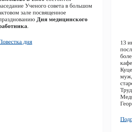
заседание Ученого совета в большом
актовом зале посвященное
празднованию
Дня медицинского
работника
.
Повестка дня
13 и
посл
боле
каф
Куце
муж,
стар
Труд
Меди
Геор
Под