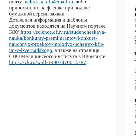
почту
melnik_a_cfu@mail.ru
, либо
приносить их на флешке при подаче
бумажной версии заявки.
Детальная информация и шаблоны
документов находятся на Научном портале
КФУ
https://science.cfuv.ru/studencheskaya-
nauka/konkursy-premijgrantov/konkurs-
nauchnyx-proektov-molodyx-uchenyx-kfu-
im-v-i-vernadskogo
, а также на странице
СНО Медицинского института в ВКонтакте
https://vk.ru/wall-199034700_4787
.