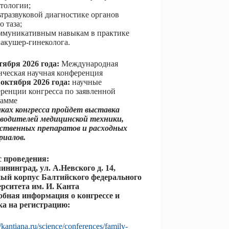
тологии;
тразвуковой диагностике органов
о таза;
ммуникативным навыкам в практике
 акушер-гинеколога.
тября 2026 года:
Международная
нческая научная конференция
 октября 2026 года:
научные
ренции конгресса по заявленной
рамме
ках конгресса пройдет выставка
зводителей медицинской техники,
рственных препаратов и расходных
риалов.
с проведения:
лининград, ул. А.Невского д. 14,
ный корпус Балтийского федерального
рситета им. И. Канта
обная информация о конгрессе и
ка на регистрацию:
//kantiana.ru/science/conferences/family-