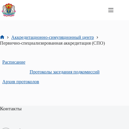
Перейти
к
сути
Аккредитационно-симуляционный центр
Главная
Первично-специализированная аккредитация (СПО)
Расписание
Протоколы заседания подкомиссий
Архив протоколов
Контакты