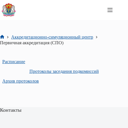
Перейти
к
сути
Аккредитационно-симуляционный центр
Главная
Первичная аккредитация (СПО)
Расписание
Протоколы заседания подкомиссий
Архив протоколов
Контакты