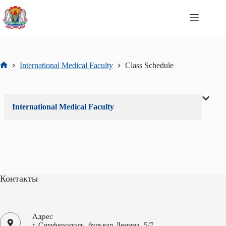
Перейти
к
сути
International Medical Faculty
Class Schedule
Главная
International Medical Faculty
Контакты
Адрес
г. Симферополь, бульвар Ленина, 5/7