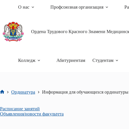
Перейти
О нас
Профсоюзная организация
Ра
к
сути
Ордена Трудового Красного Знамени Медицински
Колледж
Абитуриентам
Студентам
Ординатура
Информация для обучающихся ординатуры
Главная
Расписание занятий
Объявления/новости факультета