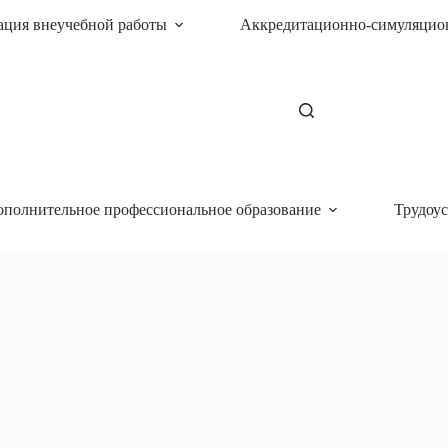
ация внеучебной работы
Аккредитационно-симуляцио
ополнительное профессиональное образование
Трудоус