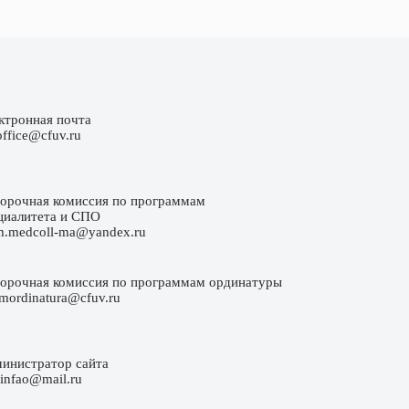
ктронная почта
office@cfuv.ru
орочная комиссия по программам
циалитета и СПО
m.medcoll-ma@yandex.ru
орочная комиссия по программам ординатуры
emordinatura@cfuv.ru
инистратор сайта
e-infao@mail.ru