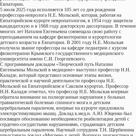
Евпатории.
5 июля 2025 года исполняется 105 лет со дня рождения
профессора-невролога Н.Е. Мольской, которая, работая на
Евпаторийском курорте невропатологом, в 1954 году защитила
кандидатскую и в 1968 году докторскую диссертации. В течение
многих лет Наталия Евгеньевна совмещала свою работу с
преподаванием на кафедре физиотерапии и курортологии
детского возраста в Евпатории. В 2001 году Н.Е. Мольская
получила звание профессора на кафедре педиатрии с курсом
физиотерапии Крымского государственного медицинского
университета имени С.И. Георгиевского.
С программным докладом «Творческий путь Наталии
Евгеньевны Мольской в медицине» выступил профессор Н.Н.
Каладзе, который представил основные этапы жизни,
практической и научной деятельности профессора Н.Е.
Мольской на Евпаторийском и Сакском курортах. Профессор
Н.Н. Каладзе отметил, что профессор Н.Е. Мольская впервые
обратила внимание на полиорганные нарушения у больных
травматической болезнью спинного мозга и детским
церебральным параличом, впервые на курорте предложила
электорстимуляцию мышц. Доклад к.мед.н. А.Ю. Ющенко был
посвящен обоснованию необходимости реабилитации детей с
сердечно-сосудистыми нарушениями, страдающих детским
церебральным параличом. Научный сотрудник Т.Н. Щербинина
представила доклад «Мигрень у детей. Вопросы диагностики и