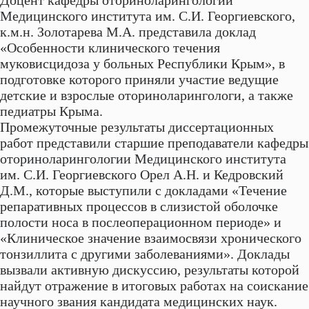
Доцент кафедры оториноларингологии
Медицинского института им. С.И. Георгиевского,
к.м.н. Золотарева М.А. представила доклад
«Особенности клинического течения
муковисцидоза у больных Республики Крым», в
подготовке которого приняли участие ведущие
детские и взрослые оториноларингологи, а также
педиатры Крыма.
Промежуточные результаты диссертационных
работ представили старшие преподаватели кафедры
оториноларингологии Медицинского института
им. С.И. Георгиевского Орел А.Н. и Кедровский
Д.М., которые выступили с докладами «Течение
репаративных процессов в слизистой оболочке
полости носа в послеоперационном периоде» и
«Клиническое значение взаимосвязи хронического
тонзиллита с другими заболеваниями». Доклады
вызвали активную дискуссию, результаты которой
найдут отражение в итоговых работах на соискание
научного звания кандидата медицинских наук.