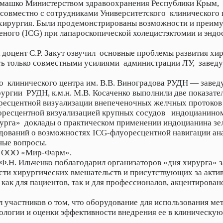
Семашко Министерством здравоохранения Республики Крым, 
совместно с сотрудниками Университетского клинического ц
 хирургия. Были продемонстрированы возможности и преим
еного (ICG) при лапароскопической холецистэктомии и энд
 доцент С.Р. Закут озвучил основные проблемы развития хи
ать только совместными усилиями администрации ЛУ, завед
о клинического центра им. В.В. Виноградова РУДН — завед
рургии РУДН, к.м.н. М.В. Косаченко выполнили две показат
оресцентной визуализации внепеченочных желчных протоко
оресцентной визуализацией крупных сосудов индоцианином
рурга» доклады о практическом применении индоцианина з
едований о возможностях ICG-флуоресцентной навигации ан
ные вопросы.
и ООО «Мир-Фарм».
Ф.Н. Ильченко поблагодарил организаторов «дня хирурга» 
ти хирургических вмешательств и присутствующих за актив
как для пациентов, так и для профессионалов, акцентирова
участников о том, что оборудование для использования мет
ологии и оценки эффективности внедрения ее в клиническую