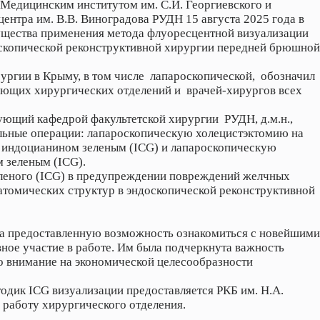
Медицинским институтом им. С.И. Георгиевского и
ентра им. В.В. Виноградова РУДН 15 августа 2025 года в
ущества применения метода флуоресцентной визуализации
оскопической реконструктивной хирургии передней брюшной
рургии в Крыму, в том числе лапароскопической, обозначил
ующих хирургических отделений и врачей-хирургов всех
ующий кафедрой факультетской хирургии РУДН, д.м.н.,
ельные операции: лапароскопическую холецистэктомию на
в индоцианином зеленым (ICG) и лапароскопическую
 зеленым (ICG).
еленого (ICG) в предупреждении повреждений желчных
атомических структур в эндоскопической реконструктивной
за предоставленную возможность ознакомиться с новейшими
ное участие в работе. Им была подчеркнута важность
но внимание на экономической целесообразности
одик ICG визуализации предоставляется РКБ им. Н.А.
 работу хирургического отделения.