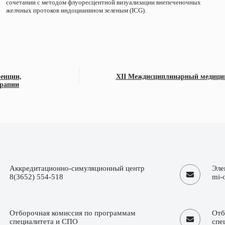
сочетании с методом флуоресцентной визуализации внепеченочных
желчных протоков индоцианином зеленым (ICG).
енции,
XII Междисциплинарный медицин
ерапии
Аккредитационно-симуляционный центр
Эле
8(3652) 554-518
mi-
Отборочная комиссия по программам
Отб
специалитета и СПО
спе