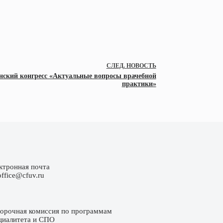
СЛЕД.
НОВОСТЬ
ский конгресс «Актуальные вопросы врачебной
практики»
ктронная почта
office@cfuv.ru
орочная комиссия по программам
циалитета и СПО