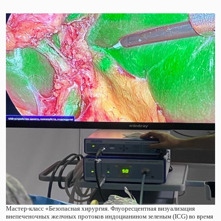
Мастер-класс «Безопасная хирургия. Флуоресцентная визуализация
внепеченочных желчных протоков индоцианином зеленым (ICG) во время