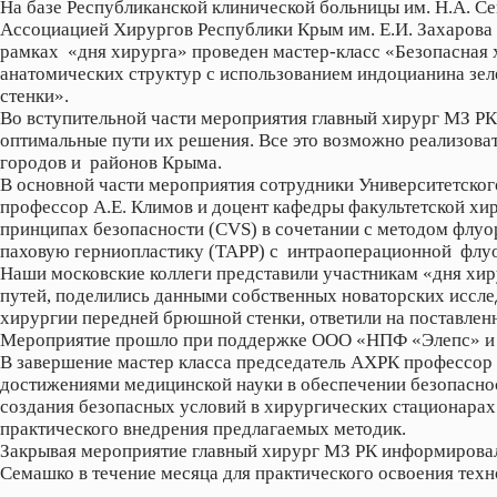
На базе Республиканской клинической больницы им. Н.А. 
Ассоциацией Хирургов Республики Крым им. Е.И. Захарова 
рамках «дня хирурга» проведен мастер-класс «Безопасная
анатомических структур с использованием индоцианина зел
стенки».
Во вступительной части мероприятия главный хирург МЗ РК
оптимальные пути их решения. Все это возможно реализов
городов и районов Крыма.
В основной части мероприятия сотрудники Университетског
профессор А.Е. Климов и доцент кафедры факультетской хи
принципах безопасности (CVS) в сочетании с методом флу
паховую герниопластику (ТАРР) с интраоперационной флу
Наши московские коллеги представили участникам «дня хи
путей, поделились данными собственных новаторских иссл
хирургии передней брюшной стенки, ответили на поставлен
Мероприятие прошло при поддержке ООО «НПФ «Элепс» 
В завершение мастер класса председатель АХРК профессор 
достижениями медицинской науки в обеспечении безопаснос
создания безопасных условий в хирургических стационарах 
практического внедрения предлагаемых методик.
Закрывая мероприятие главный хирург МЗ РК информировал 
Семашко в течение месяца для практического освоения техн