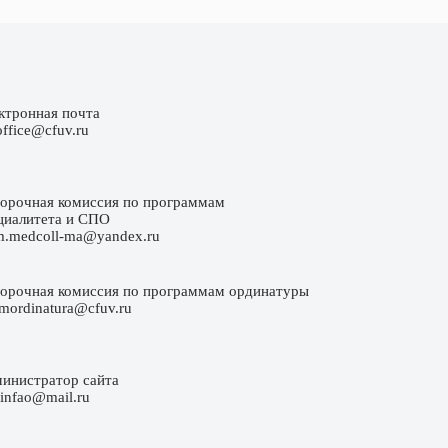
ктронная почта
office@cfuv.ru
орочная комиссия по программам
циалитета и СПО
m.medcoll-ma@yandex.ru
орочная комиссия по программам ординатуры
emordinatura@cfuv.ru
инистратор сайта
e-infao@mail.ru