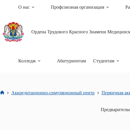
Перейти
О нас
Профсоюзная организация
Ра
к
сути
Ордена Трудового Красного Знамени Медицински
Колледж
Абитуриентам
Студентам
Аккредитационно-симуляционный центр
Первичная ак
Главная
Предваритель