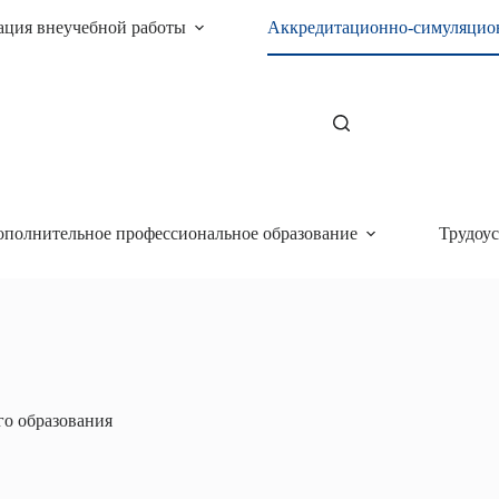
ация внеучебной работы
Аккредитационно-симуляцио
ополнительное профессиональное образование
Трудоус
о образования