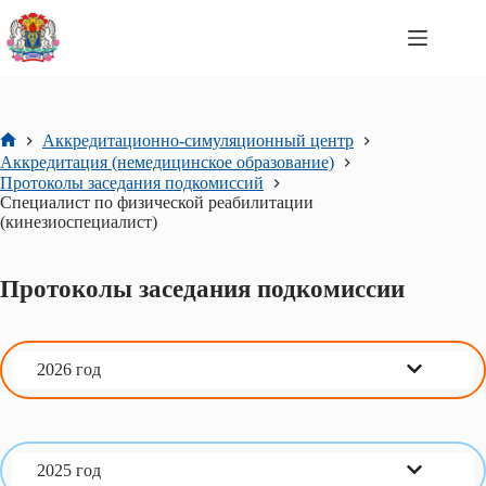
Перейти
к
сути
Аккредитационно-симуляционный центр
Главная
Аккредитация (немедицинское образование)
Протоколы заседания подкомиссий
Специалист по физической реабилитации
(кинезиоспециалист)
Протоколы заседания подкомиссии
2026 год
2025 год