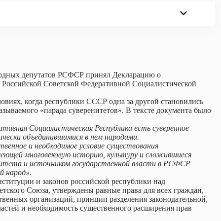
ародных депутатов РСФСР принял Декларацию о
е Российской Советской Федеративной Социалистической
овиях, когда республики СССР одна за другой становились
азываемого «парада суверенитетов». В тексте документа было
ативная Социалистическая Республика есть суверенное
ически объединившимися в нем народами.
енное и необходимое условие существования
меющей многовековую историю, культуру и сложившиеся
нитета и источником государственной власти в РСФСР
й народ».
нституции и законов российской республики над
тского Союза, утверждены равные права для всех граждан,
твенных организаций, принцип разделения законодательной,
ластей и необходимость существенного расширения прав