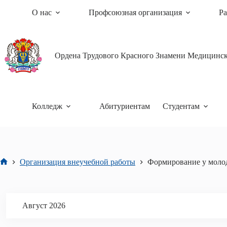
Перейти
О нас
Профсоюзная организация
Ра
к
сути
Ордена Трудового Красного Знамени Медицински
Колледж
Абитуриентам
Студентам
Организация внеучебной работы
Формирование у моло
Главная
Август 2026