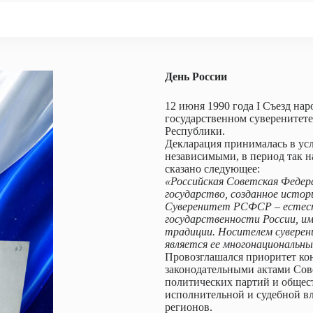
День России
12 июня 1990 года I Съезд н
государственном суверенитет
Республики.
Декларация принималась в усл
независимыми, в период так н
сказано следующее:
«Российская Советская Федер
государство, созданное истор
Суверенитет РСФСР – естеств
государственности России, и
традиции. Носителем сувере
является ее многонациональны
Провозглашался приоритет ко
законодательными актами Сове
политических партий и общес
исполнительной и судебной в
регионов.