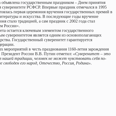
а объявлена государственным праздником – Днем принятия
м суверенитете РСФСР. Впервые праздник отмечался в 1995
остоялась первая церемония вручения государственных премий в
литературы и искусства. В последующие годы вручение
ня стало традицией, а сам праздник с 2002 года стал
м России».
ета остается ключевым элементом государственного
ным суверенитетом является одним из основополагающих
рства. Государственный суверенитет гарантируется
дерации.
ых мероприятий в честь празднования 1160-летия зарождения
и Президент России В.В. Путин отметил:
«Суверенитет – это
в нашей традиции, человек не может чувствовать себя по-
е свободен его народ, Отечество, Россия, Родина»
.