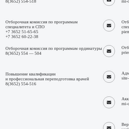
8(3652) 554-518
mi-
Отборочная комиссия по программам
Отб
специалитета и СПО
спе
+7 3652 51-65-65
pie
+7 3652 60-22-38
Отб
Отборочная комиссия по программам ординатуры
pri
8(3652) 554 — 504
Адм
Повышение квалификации
sit
и профессиональная переподготовка врачей
8(3652) 554-516
Акк
mi-
Вер