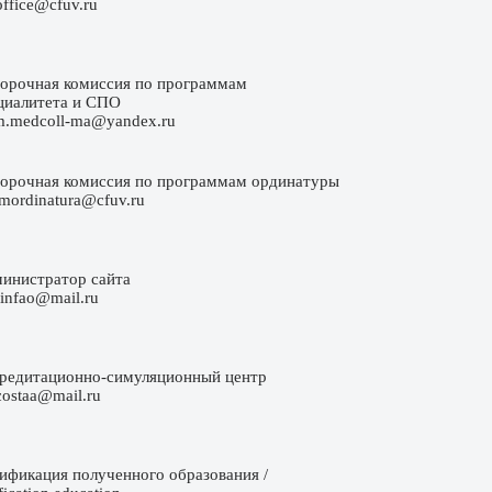
office@cfuv.ru
орочная комиссия по программам
циалитета и СПО
m.medcoll-ma@yandex.ru
орочная комиссия по программам ординатуры
emordinatura@cfuv.ru
инистратор сайта
e-infao@mail.ru
редитационно-симуляционный центр
costaa@mail.ru
ификация полученного образования /