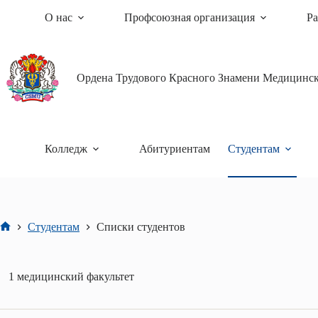
Перейти
О нас
Профсоюзная организация
Ра
к
сути
Ордена Трудового Красного Знамени Медицински
Колледж
Абитуриентам
Студентам
Студентам
Списки студентов
Главная
1 медицинский факультет